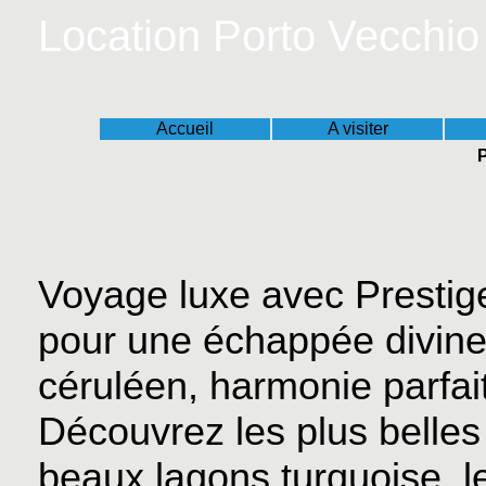
Location Porto Vecchio
Accueil
A visiter
Voyage luxe avec Presti
pour une échappée divin
céruléen, harmonie parfait
Découvrez les plus belles 
beaux lagons turquoise, l